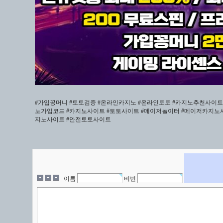
#가입꽁머니 #토토검증 #온라인카지노 #온라인토토 #카지노추천사이트
노가입코드 #카지노사이트 #토토사이트 #메이저놀이터 #메이저카지노사
지노사이트 #안전토토사이트
이름
비번