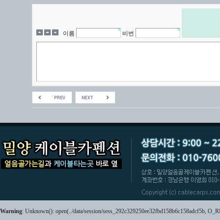
이름
비번
Warning
: Unknown(): open(../data/session/sess_292c329250ee32fbd158b6c158adcf5b, O_RDWR