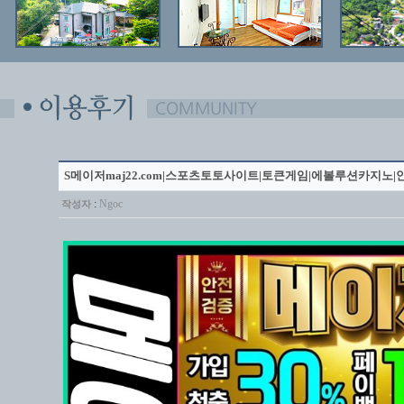
S메이저maj22.com|스포츠토토사이트|토큰게임|에볼루션카지노|안.
:
Ngoc
작성자