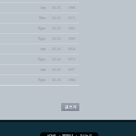
tam
02-25
1998
Meo
02-25
1972
Ngoc
02-25
1992
Ngoc
02-24
1995
tam
02-24
1954
Ngoc
02-24
1972
tam
02-24
1927
Ngoc
02-24
1966