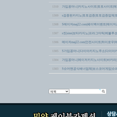
가입꽁머니|카지노사이트|토토사이트|
1310
s검증된카지노|토토검증|토토검증업체|
1309
S메이저maj22.com|페이백이벤트|메이저
1308
s씬|sinn|보타카지노|프라그마틱|에볼루
1307
메이저maj22.com|안전사이트|하이로우|메
1306
S가입꽁머니|다이아카지노주소|다이아
1305
가입꽁머니|메이저카지노사이트|바카라|
1304
S슈어맨공식배너업체|보스코어게임|슈퍼
1303