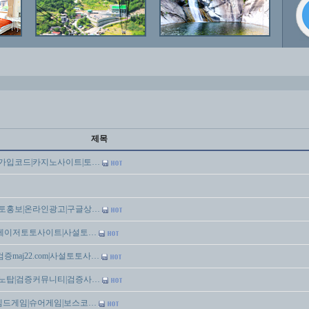
제목
가입코드|카지노사이트|토…
토홍보|온라인광고|구글상…
|메이저토토사이트|사설토…
검증maj22.com|사설토토사…
노탑|검증커뮤니티|검증사…
임드게임|슈어게임|보스코…