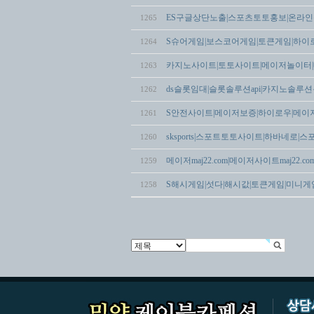
ES구글상단노출|스포츠토토홍보|온라인
1265
S슈어게임|보스코어게임|토큰게임|하이
1264
카지노사이트|토토사이트|메이저놀이터
1263
ds슬롯임대|슬롯솔루션api|카지노솔루
1262
S안전사이트|메이저보증|하이로우|메이저놀
1261
sksports|스포트토토사이트|하바네로
1260
메이저maj22.com|메이저사이트maj22.co
1259
S해시게임|섯다|해시값|토큰게임|미니게
1258