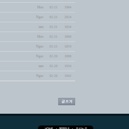
Meo
02-21
1984
Ngoc
02-21
2024
tam
02-21
1834
Meo
02-21
1860
Ngoc
02-21
1819
Ngoc
02-20
1898
tam
02-20
1934
Ngoc
02-20
1942