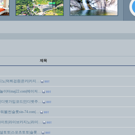
제목
지노|먹튀검증|온카|카지…
터maj22.com|메이저…
|인디벳가입코드|인디벳주…
볼|씬슬롯sin-74.com|…
사이트|라이브카지노|라이…
설토토|스포츠토토|슬롯…