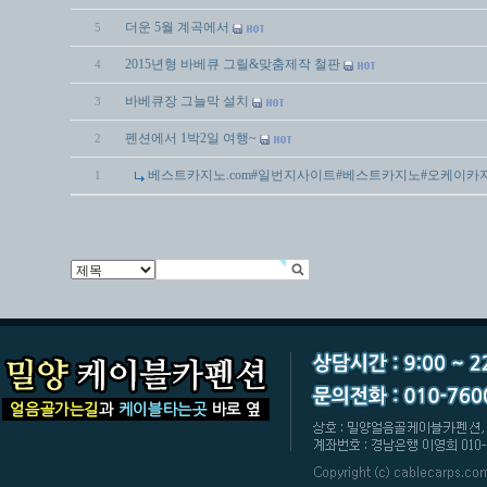
더운 5월 계곡에서
5
2015년형 바베큐 그릴&맞춤제작 철판
4
바베큐장 그늘막 설치
3
펜션에서 1박2일 여행~
2
베스트카지노.com#일번지사이트#베스트카지노#오케이카
1