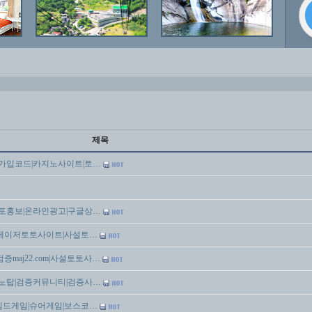
제목
가입코드|카지노사이트|토…
토홍보|온라인광고|구글상…
|메이저토토사이트|사설토…
검증maj22.com|사설토토사…
노탑|검증커뮤니티|검증사…
임드게임|슈어게임|보스코…