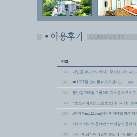
번호
가입꽁머니|조이카지노주소|조이카지노
1317
❤️ HOT한 언니들✡️ 초극강미모 …
1316
홍반광고대행|구글이미지노출|스포츠토
1315
S토토사이트|스포츠토토|메이저사이트
1314
s메이저maj22.com|페이백이벤트|메이저
1313
카지노사이트|온카베스트저장소|온카지
1312
S슈어맨공식배너업체|엔트리파워볼|네
1311