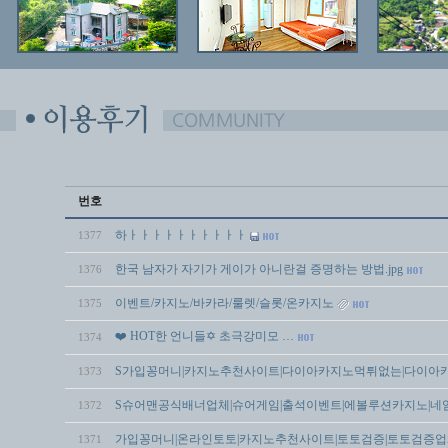
번호
하ㅏㅏㅏㅏㅏㅏㅏㅏㅏㅏ
1377
한국 남자가 자기가 게이가 아니란걸 증명하는 방법.jpg
1376
이벤트/카지노/바카라/룰렛/슬롯/온카지노
1375
❤️ HOT한 언니들✡️ 초극강미모 …
1374
S가입꽁머니|카지노추천사이트|다이아카지노먹튀없는|다이아
1373
S슈어맨공식배너업체|슈어게임|출석이벤트|에볼루션카지노|네
1372
가입꽁머니|온라인토토|카지노추천사이트|토토검증|토토검증
1371